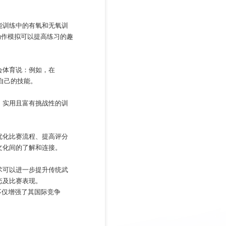
能训练中的有氧和无氧训
动作模拟可以提高练习的趣
会体育说：例如，在
自己的技能。
、实用且富有挑战性的训
优化比赛流程、提高评分
文化间的了解和连接。
术可以进一步提升传统武
态及比赛表现。
不仅增强了其国际竞争