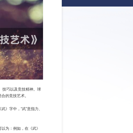
慧、技巧以及竞技精神。球
结合的竞技艺术。
武》字中，“武”意指力、
育以为：例如，在《武》