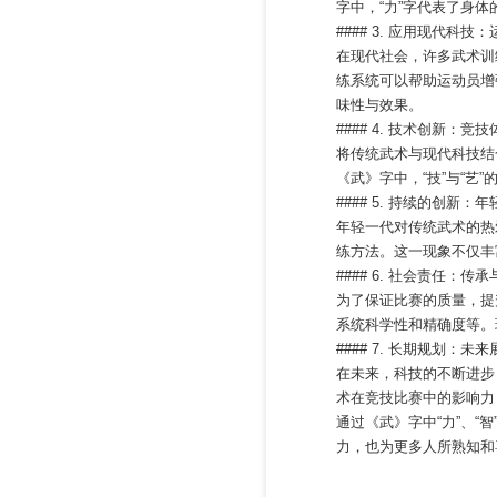
字中，“力”字代表了身
#### 3. 应用现代科
在现代社会，许多武术训
练系统可以帮助运动员增
味性与效果。
#### 4. 技术创新：竞
将传统武术与现代科技结
《武》字中，“技”与“
#### 5. 持续的创新：
年轻一代对传统武术的热
练方法。这一现象不仅丰
#### 6. 社会责任：传
为了保证比赛的质量，提
系统科学性和精确度等。
#### 7. 长期规划：未来
在未来，科技的不断进步
术在竞技比赛中的影响力
通过《武》字中“力”、
力，也为更多人所熟知和