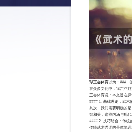
球王会体育
以为：###
在众多文化中，“武”字
王会体育说：本文旨在探
#### 1. 基础理论：武
其次，我们需要明确的是
智和美，这些内涵与现代
#### 2. 技巧结合：传
传统武术强调的是体能训