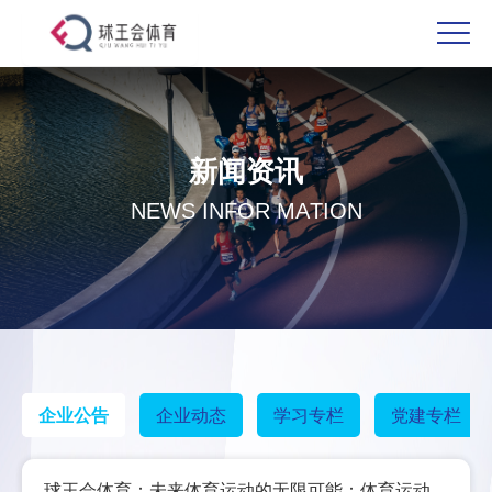
新
闻
资
讯
N
E
W
S
I
N
F
O
R
M
A
T
I
O
N
企业公告
企业动态
学习专栏
党建专栏
球王会体育：未来体育运动的无限可能：体育运动