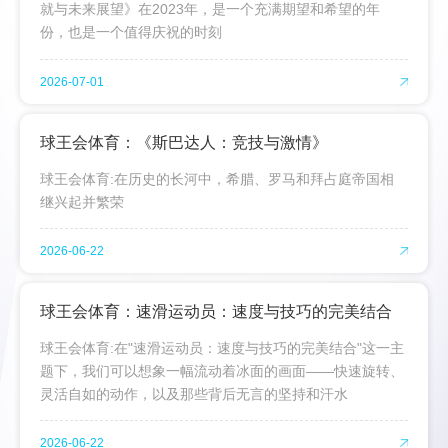
就与未来展望》在2023年，是一个充满期望和希望的年
份，也是一个值得庆祝的时刻
2026-07-01
球王会体育：《斯巴达人：竞技与激情》
球王会体育:在历史的长河中，希腊、罗马和拜占庭帝国相
继兴起并繁荣
2026-06-22
球王会体育：速滑运动员：速度与技巧的完美结合
球王会体育:在"速滑运动员：速度与技巧的完美结合"这一主
题下，我们可以想象一幅流动着冰面的画面——快速旋转、
灵活自如的动作，以及那些背后无言的坚持和汗水
2026-06-22