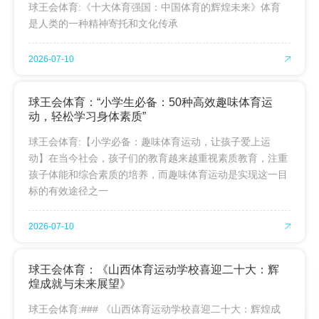
球王会体育:《十大体育强国：中国体育的辉煌未来》体育
是人类的一种精神寄托和文化传承
2026-07-10
球王会体育：“小学生必备：50种高效趣味体育运
动，轻松学习身体素质”
球王会体育:【小学必备：趣味体育运动，让孩子爱上运
动】在当今社会，孩子们的教育越来越重视素质教育，注重
孩子体能和综合素质的培养，而趣味体育运动是实现这一目
标的有效途径之一
2026-07-10
球王会体育：《山西体育运动学校喜迎二十大：辉
煌成就与未来展望》
球王会体育:### 《山西体育运动学校喜迎二十大：辉煌成