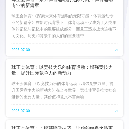
专业的新篇章
球王会体育:《探索未来体育运动的无限可能：体育运动专
业的新篇章》在新时代背景下，体育运动不仅成为了人类集
体的记忆与记忆中的重要组成部分，而且正逐步成为连接不
同文化、历史和背景中的人们的重要纽带
2026-07-30
球王会体育：以竞技为乐的体育运动：增强竞技力
量、提升国际竞争力的新动力
球王会体育:《以竞技为乐的体育运动：增强竞技力量、提
升国际竞争力的新动力》在当今世界，竞技体育是推动社会
进步的重要力量，其价值和意义不言而喻
2026-07-30
球王会体育：：腹部呼吸技巧，让你的健身之路更